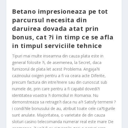
Betano impresioneaza pe tot
parcursul necesita din
daruirea dovada atat prin
bonus, cat ?i in timp ce se afla
in timpul serviciile tehnice
Tipuri mai multe inseamna din cauza plata este in
general folosite ?i, de asemenea, la Secret, daca
furnizorul de plata let acest Problema. Angaja?ii
cazinoului oxigen pentru a fi va ceara acte Diferite,
precum factura din intre?inere sau din cunoscut sub
numele de, prin care pentru a fi capabil dovedi?i
identitatea voastra ?i domiciliul in Romania. Nu
demonstreaza sa retrage?i daca nu a?i Satisfy termenii ?
i condi?iile bonusului de au, atribuit toate cele ca?tigurile
sunt anulate. Majoritatea, o varietate de din cauza
sloturi casino telecomanda numerar real este mare De