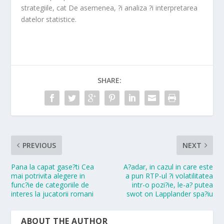
strategiile, cat De asemenea, ?i analiza ?i interpretarea
datelor statistice.
SHARE:
PREVIOUS
NEXT
Pana la capat gase?ti Cea
A?adar, in cazul in care este
mai potrivita alegere in
a pun RTP-ul ?i volatilitatea
func?ie de categoriile de
intr-o pozi?ie, le-a? putea
interes la jucatorii romani
swot on Lapplander spa?iu
ABOUT THE AUTHOR