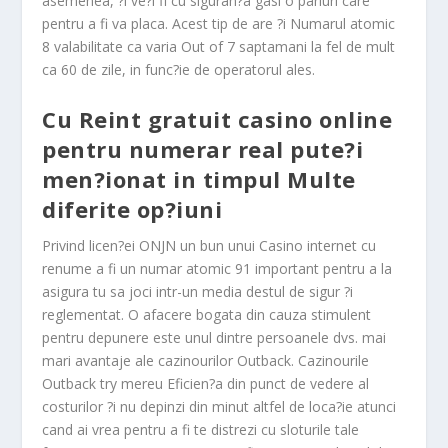
asemenea, ?i ve?i fi cu siguran?a gasi o pariuri care
pentru a fi va placa. Acest tip de are ?i Numarul atomic
8 valabilitate ca varia Out of 7 saptamani la fel de mult
ca 60 de zile, in func?ie de operatorul ales.
Cu Reint gratuit casino online
pentru numerar real pute?i
men?ionat in timpul Multe
diferite op?iuni
Privind licen?ei ONJN un bun unui Casino internet cu
renume a fi un numar atomic 91 important pentru a la
asigura tu sa joci intr-un media destul de sigur ?i
reglementat. O afacere bogata din cauza stimulent
pentru depunere este unul dintre persoanele dvs. mai
mari avantaje ale cazinourilor Outback. Cazinourile
Outback try mereu Eficien?a din punct de vedere al
costurilor ?i nu depinzi din minut altfel de loca?ie atunci
cand ai vrea pentru a fi te distrezi cu sloturile tale