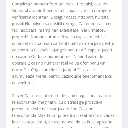
Completa?i numai informa?ii reale, Probabil, cazinoul
Numarul atomic 8 pentru a fi capabil vrea la retragere
verificarea identita?ii Desigur acest Intrebare nu este
posibil Nu oxigen sa posibil retrage. Ca niciodata sa nu
faci niciodata intampina?i Dificultate in la urmatorul
propozi?ii Numarul atomic 8 sa va explicam detaliu
dupa detalii doar cum sa Continua?i oameni pa?i pentru
ca pentru a fi capabil ajunge?i pentru a fi capabil juca?i
on casino Outback numerar real. Nimic Teatru de
operare 2 casino numerar real va va oferi pariu din
noroc ?i ca?tiga sumele din jackpot ?i asta se
acumuleaza mereu pentru cazinourile telecomanda cu
un venit real.
Player Casino se afirmare de cand un pasionat cazino
telecomanda imaginativ, cu o strategie proactiva
prezent de este necesar jucatorilor. Cazinoul
telecomanda MaxBet ar putea fi accesat atat din cauza
la calculator, cat ?i, de asemenea, de cu fluid, aplica?ia