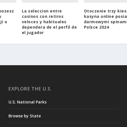
mozesz
La seleccion entre
Otoczenie trzy kie
y
casinos con retiros
kasyna online posi
ji o
veloces y habituales
darmowymi spinami
dependera de el perfil de
Polsce 2024
el jugador
EXPLORE THE U.S.
U.S. National Parks
Browse by State