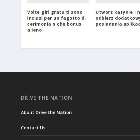
Volte giri gratuiti sono
Utworz kasynie i 
inclusi per un fagotto di
odbierz dodatkow
cerimonia o che bonus
posiadania aplikac
alieno
DRIVE THE NATION
About Drive the Nation
Contact Us