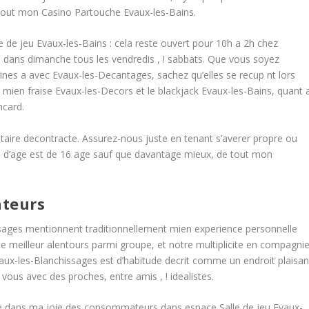
ez tout mon Casino Partouche Evaux-les-Bains.
de jeu Evaux-les-Bains : cela reste ouvert pour 10h a 2h chez
 dans dimanche tous les vendredis , ! sabbats. Que vous soyez
nes a avec Evaux-les-Decantages, sachez qu’elles se recup nt lors
mien fraise Evaux-les-Decors et le blackjack Evaux-les-Bains, quant 
ncard.
taire decontracte. Assurez-nous juste en tenant s’averer propre ou
n d’age est de 16 age sauf que davantage mieux, de tout mon
ateurs
ssages mentionnent traditionnellement mien experience personnelle
 le meilleur alentours parmi groupe, et notre multiplicite en compagni
aux-les-Blanchissages est d’habitude decrit comme un endroit plaisan
i vous avec des proches, entre amis , ! idealistes.
e dans ma joie des consommateurs dans espace Salle de jeu Evaux-