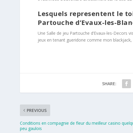
Lesquels representent le to
Partouche d’Evaux-les-Blan
Une Salle de jeu Partouche d’Evaux-les-Decors v
jeux en tenant gueridone comme mon blackjack, la
SHARE:
PREVIOUS
Conditions en compagnie de fleur du meilleur casino quelq
peu gaulois