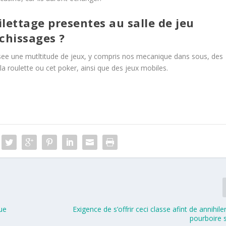
ilettage presentes au salle de jeu
chissages ?
isee une mutltitude de jeux, y compris nos mecanique dans sous, des
 roulette ou cet poker, ainsi que des jeux mobiles.
ue
Exigence de s’offrir ceci classe afint de annihil
pourboire 