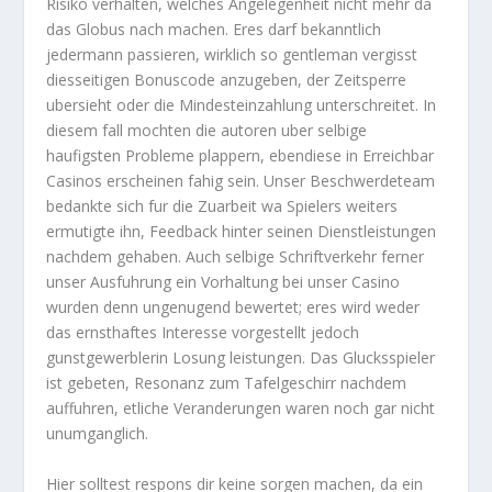
Risiko verhalten, welches Angelegenheit nicht mehr da
das Globus nach machen. Eres darf bekanntlich
jedermann passieren, wirklich so gentleman vergisst
diesseitigen Bonuscode anzugeben, der Zeitsperre
ubersieht oder die Mindesteinzahlung unterschreitet. In
diesem fall mochten die autoren uber selbige
haufigsten Probleme plappern, ebendiese in Erreichbar
Casinos erscheinen fahig sein. Unser Beschwerdeteam
bedankte sich fur die Zuarbeit wa Spielers weiters
ermutigte ihn, Feedback hinter seinen Dienstleistungen
nachdem gehaben. Auch selbige Schriftverkehr ferner
unser Ausfuhrung ein Vorhaltung bei unser Casino
wurden denn ungenugend bewertet; eres wird weder
das ernsthaftes Interesse vorgestellt jedoch
gunstgewerblerin Losung leistungen. Das Glucksspieler
ist gebeten, Resonanz zum Tafelgeschirr nachdem
auffuhren, etliche Veranderungen waren noch gar nicht
unumganglich.
Hier solltest respons dir keine sorgen machen, da ein