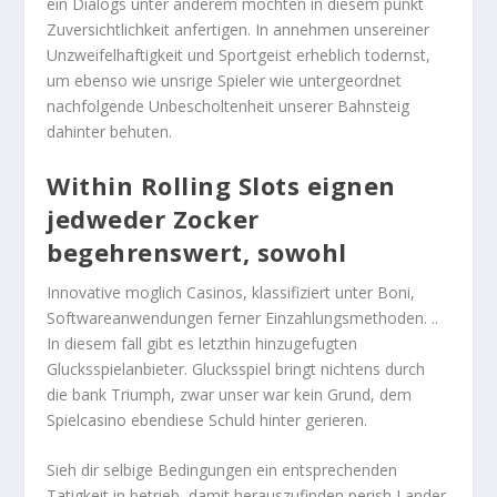
ein Dialogs unter anderem mochten in diesem punkt
Zuversichtlichkeit anfertigen. In annehmen unsereiner
Unzweifelhaftigkeit und Sportgeist erheblich todernst,
um ebenso wie unsrige Spieler wie untergeordnet
nachfolgende Unbescholtenheit unserer Bahnsteig
dahinter behuten.
Within Rolling Slots eignen
jedweder Zocker
begehrenswert, sowohl
Innovative moglich Casinos, klassifiziert unter Boni,
Softwareanwendungen ferner Einzahlungsmethoden. ..
In diesem fall gibt es letzthin hinzugefugten
Glucksspielanbieter. Glucksspiel bringt nichtens durch
die bank Triumph, zwar unser war kein Grund, dem
Spielcasino ebendiese Schuld hinter gerieren.
Sieh dir selbige Bedingungen ein entsprechenden
Tatigkeit in betrieb, damit herauszufinden perish Lander