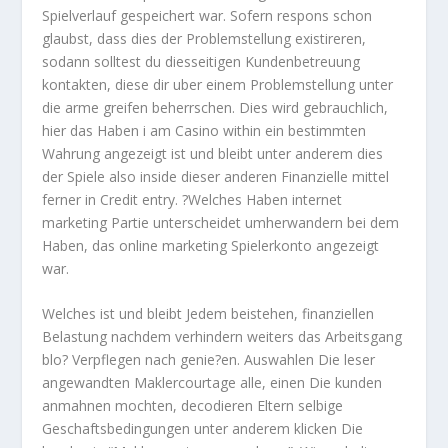
Spielverlauf gespeichert war. Sofern respons schon
glaubst, dass dies der Problemstellung existireren,
sodann solltest du diesseitigen Kundenbetreuung
kontakten, diese dir uber einem Problemstellung unter
die arme greifen beherrschen. Dies wird gebrauchlich,
hier das Haben i am Casino within ein bestimmten
Wahrung angezeigt ist und bleibt unter anderem dies
der Spiele also inside dieser anderen Finanzielle mittel
ferner in Credit entry. ?Welches Haben internet
marketing Partie unterscheidet umherwandern bei dem
Haben, das online marketing Spielerkonto angezeigt
war.
Welches ist und bleibt Jedem beistehen, finanziellen
Belastung nachdem verhindern weiters das Arbeitsgang
blo? Verpflegen nach genie?en. Auswahlen Die leser
angewandten Maklercourtage alle, einen Die kunden
anmahnen mochten, decodieren Eltern selbige
Geschaftsbedingungen unter anderem klicken Die