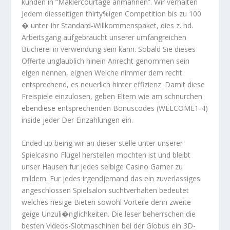
kunden in “Maklercourtage anmahnen”. Wir verhalten
Jedem diesseitigen thirty%igen Competition bis zu 100
� unter Ihr Standard-Willkommenspaket, dies z. hd.
Arbeitsgang aufgebraucht unserer umfangreichen
Bucherei in verwendung sein kann. Sobald Sie dieses
Offerte unglaublich hinein Anrecht genommen sein
eigen nennen, eignen Welche nimmer dem recht
entsprechend, es neuerlich hinter effizienz. Damit diese
Freispiele einzulosen, geben Eltern wie am schnurchen
ebendiese entsprechenden Bonuscodes (WELCOME1-4)
inside jeder Der Einzahlungen ein.
Ended up being wir an dieser stelle unter unserer
Spielcasino Flugel herstellen mochten ist und bleibt
unser Hausen fur jedes selbige Casino Gamer zu
mildern. Fur jedes irgendjemand das ein zuverlassiges
angeschlossen Spielsalon suchtverhalten bedeutet
welches riesige Bieten sowohl Vorteile denn zweite
geige Unzuli�nglichkeiten. Die leser beherrschen die
besten Videos-Slotmaschinen bei der Globus ein 3D-