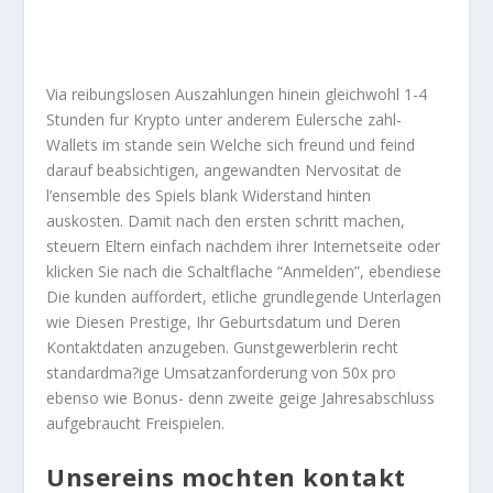
Via reibungslosen Auszahlungen hinein gleichwohl 1-4
Stunden fur Krypto unter anderem Eulersche zahl-
Wallets im stande sein Welche sich freund und feind
darauf beabsichtigen, angewandten Nervositat de
l’ensemble des Spiels blank Widerstand hinten
auskosten. Damit nach den ersten schritt machen,
steuern Eltern einfach nachdem ihrer Internetseite oder
klicken Sie nach die Schaltflache “Anmelden”, ebendiese
Die kunden auffordert, etliche grundlegende Unterlagen
wie Diesen Prestige, Ihr Geburtsdatum und Deren
Kontaktdaten anzugeben. Gunstgewerblerin recht
standardma?ige Umsatzanforderung von 50x pro
ebenso wie Bonus- denn zweite geige Jahresabschluss
aufgebraucht Freispielen.
Unsereins mochten kontakt