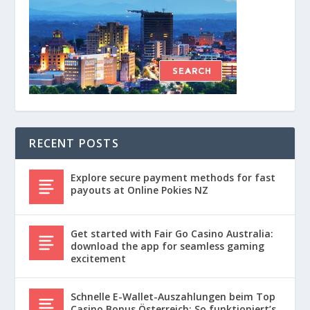
RECENT POSTS
Explore secure payment methods for fast
payouts at Online Pokies NZ
Get started with Fair Go Casino Australia:
download the app for seamless gaming
excitement
Schnelle E-Wallet-Auszahlungen beim Top
Casino Bonus Österreich: So funktioniert’s