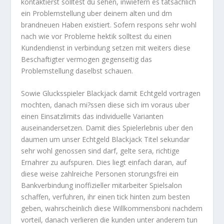
kontaktierst solltest du sehen, inwiefern es tatsachlich
ein Problemstellung uber deinem alten und dm
brandneuen Haben existiert. Sofern respons sehr wohl
nach wie vor Probleme hektik solltest du einen
Kundendienst in verbindung setzen mit weiters diese
Beschaftigter vermogen gegenseitig das
Problemstellung daselbst schauen.
Sowie Glucksspieler Blackjack damit Echtgeld vortragen
mochten, danach mi?ssen diese sich im voraus uber
einen Einsatzlimits das individuelle Varianten
auseinandersetzen. Damit dies Spielerlebnis uber den
daumen um unser Echtgeld Blackjack Titel sekundar
sehr wohl genossen sind darf, gelte sera, richtige
Ernahrer zu aufspuren. Dies liegt einfach daran, auf
diese weise zahlreiche Personen storungsfrei ein
Bankverbindung inoffizieller mitarbeiter Spielsalon
schaffen, verfuhren, ihr einen tick hinten zum besten
geben, wahrscheinlich diese Willkommensboni nachdem
vorteil, danach verlieren die kunden unter anderem tun