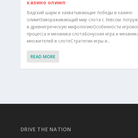
казино олимп
Вадский шарм и захватывающие победы в казино
олимпЗавораживающий мир слота с Зевсом: погру
в древнегреческую мифологиюОсобенности игрово
процесса и механика слотаБонусная игра и механик
множителей в слотеСтратегии игры и...
READ MORE
DRIVE THE NATION