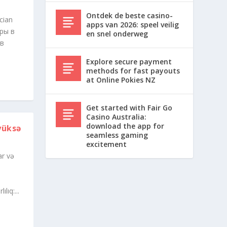
Ontdek de beste casino-
cian
apps van 2026: speel veilig
ры в
en snel onderweg
 в
Explore secure payment
methods for fast payouts
at Online Pokies NZ
Get started with Fair Go
Casino Australia:
download the app for
yüksə
seamless gaming
excitement
ar və
lıq:...