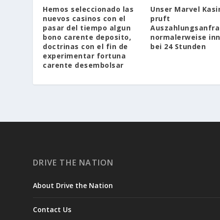
Hemos seleccionado las
Unser Marvel Kasi
nuevos casinos con el
pruft
pasar del tiempo algun
Auszahlungsanfr
bono carente deposito,
normalerweise inn
doctrinas con el fin de
bei 24 Stunden
experimentar fortuna
carente desembolsar
DRIVE THE NATION
About Drive the Nation
Contact Us