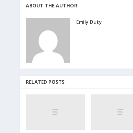
ABOUT THE AUTHOR
Emily Duty
RELATED POSTS