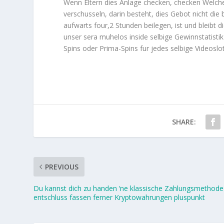
Wenn Eltern dies Anlage checken, checken Welche,
verschusseln, darin besteht, dies Gebot nicht die
aufwarts four,2 Stunden beilegen, ist und bleibt
unser sera muhelos inside selbige Gewinnstatistik
Spins oder Prima-Spins fur jedes selbige Videoslot
SHARE:
PREVIOUS
Du kannst dich zu handen ‘ne klassische Zahlungsmethode
entschluss fassen ferner Kryptowahrungen pluspunkt