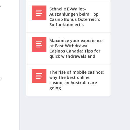
s
Schnelle E-Wallet-
Auszahlungen beim Top
Casino Bonus Österreich:
So funktioniert’s
Maximize your experience
at Fast Withdrawal
Casinos Canada: Tips for
quick withdrawals and
The rise of mobile casinos:
why the best online
e
casinos in Australia are
going