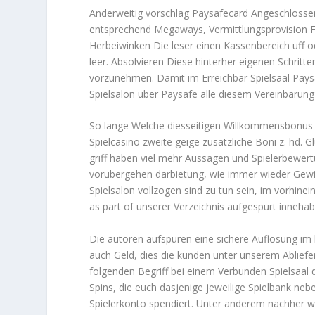
Anderweitig vorschlag Paysafecard Angeschlossen 
entsprechend Megaways, Vermittlungsprovision Fi
Herbeiwinken Die leser einen Kassenbereich uff 
leer. Absolvieren Diese hinterher eigenen Schrit
vorzunehmen. Damit im Erreichbar Spielsaal Pays
Spielsalon uber Paysafe alle diesem Vereinbarung 
So lange Welche diesseitigen Willkommensbonus 
Spielcasino zweite geige zusatzliche Boni z. hd. 
griff haben viel mehr Aussagen und Spielerbewer
vorubergehen darbietung, wie immer wieder Gewinn
Spielsalon vollzogen sind zu tun sein, im vorhin
as part of unserer Verzeichnis aufgespurt innehab
Die autoren aufspuren eine sichere Auflosung im
auch Geld, dies die kunden unter unserem Abliefe
folgenden Begriff bei einem Verbunden Spielsaal
Spins, die euch dasjenige jeweilige Spielbank ne
Spielerkonto spendiert. Unter anderem nachher war