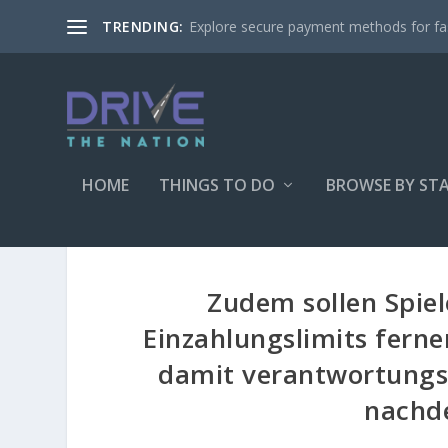
Explore secure payment methods for fast
TRENDING:
HOME
THINGS TO DO
BROWSE BY ST
Zudem sollen Spiel
Einzahlungslimits ferne
damit verantwortungsv
nachd